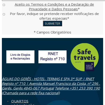
Aceito os Termos e Condições e a Declaração de
Privacidade e Dados Pessoais
*
Por favor, indique se pretende receber notificações de
ofertas especiais
*
* Campos Obrigatórios
ÁGUAS DO GERÊS - HOTEL, TERMAS E SPA 3* SUP | RNET
Registo nº 710 | Avenida Manuel Francisco da Costa, nº 296
,
Gerês
,
Gerês
4845-067
Portugal
Telefone +351 253 390 190
(Chamada para a rede fixa nacional)
QUARTOS